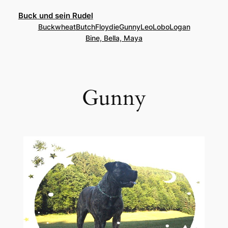
Buck und sein Rudel
Buckwheat
Butch
Floydie
Gunny
Leo
Lobo
Logan
Bine, Bella, Maya
Gunny